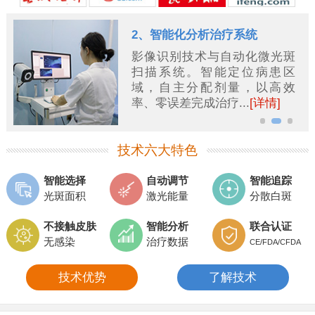
治疗系统
3、多部位白斑
与自动化微光斑
智能扫描识别
能定位病患区
斑，并同时治
剂量，以高效
量，同时不伤
疗...
[详情]
肤...
[详情]
技术六大特色
智能选择
自动调节
智能追踪
光斑面积
激光能量
分散白斑
不接触皮肤
智能分析
联合认证
无感染
治疗数据
CE/FDA/CFDA
技术优势
了解技术