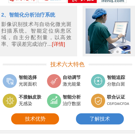
3、多部位白斑同时治疗
智能扫描识别分散部位的白
斑，并同时治疗，精准控制能
量，同时不伤害周围正常皮
肤...
[详情]
技术六大特色
智能选择
自动调节
智能追踪
光斑面积
激光能量
分散白斑
不接触皮肤
智能分析
联合认证
无感染
治疗数据
CE/FDA/CFDA
技术优势
了解技术