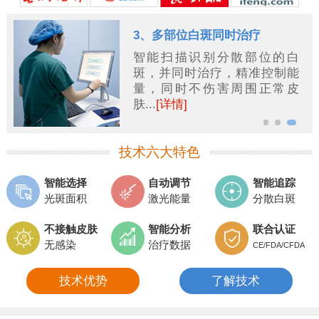
1、独创“飞点扫描”技术
可根据白斑分散区域追踪扫
描，大片的、分散的白斑也能
快速、有效治疗...
[详情]
技术六大特色
智能选择
自动调节
智能追踪
光斑面积
激光能量
分散白斑
不接触皮肤
智能分析
联合认证
无感染
治疗数据
CE/FDA/CFDA
技术优势
了解技术