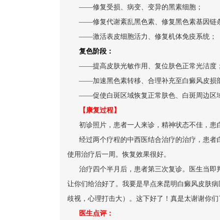
——修复受损、病变、变异的黑素细胞；
——修复代谢紊乱黑色素、修复黑色素基因链
——激活表皮细胞活力、修复机体免疫系统；
复色阶段：
——提高皮肤光敏作用、复位肤色正常光洁度
——加速黑色素转移、合理补充至白癜风皮损
——促使白斑区域恢复正常肤色、白斑周边区
【康复过程】
初诊照片，患者一人来诊，精神状态不佳，患白
经过两个疗程的中西医结合治疗的治疗，患者
使用治疗后一周。恢复效果很好。
治疗四个半月后，患者第三次复诊。医生当即
让你们给治好了。我要是早点来昆明白癜风皮肤病
歧视，心理打击大）。这下好了！真是太谢谢你们
医生点评：