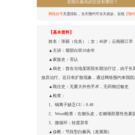
初期白癜风的症状有哪些？
网络挂号
无需排队，当天预约可当天就诊。在线
【预
【基本资料】
姓名：张丽（化名）；女；40岁；云南丽江市
▲主诉：颈部白班10余年
▲家族史：否认
▲病史：曾在当地某医院长期治疗过，由于长
放弃治疗。近日有扩散现象，通过网络预约来我院
▲既往史：无重大外伤手术，无药物过敏史
▲检查：
1、铜离子缺乏CU：0.48
2、Wood检查：右侧头皮，右侧颈部显性色素
3、微循环：轻度异常
▲诊断：节段型白癜风（发展期）