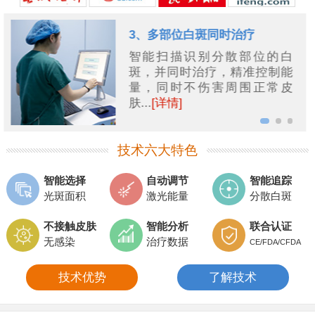
1、独创“飞点扫描”技术
可根据白斑分散区域追踪扫
描，大片的、分散的白斑也能
快速、有效治疗...
[详情]
技术六大特色
智能选择
自动调节
智能追踪
光斑面积
激光能量
分散白斑
不接触皮肤
智能分析
联合认证
无感染
治疗数据
CE/FDA/CFDA
技术优势
了解技术